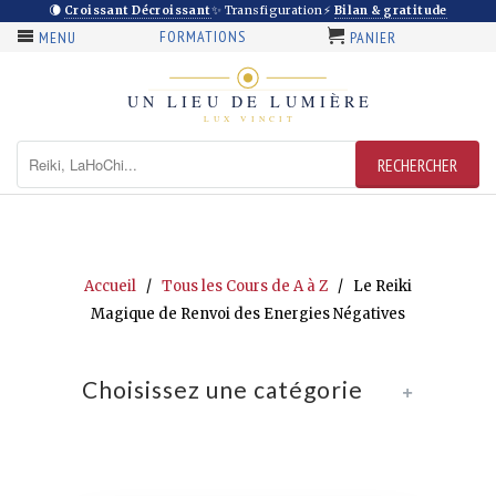
🌘
Croissant Décroissant
✨ Transfiguration
⚡
Bilan & gratitude
FORMATIONS
MENU
PANIER
Accueil
/
Tous les Cours de A à Z
/ Le Reiki
Magique de Renvoi des Energies Négatives
Choisissez une catégorie
+