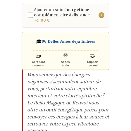
Ajouter un
soin énergétique
complémentaire à distance
?
+5,00 €
🎓
96
Belles Âmes déjà Initiées
🤝
♾️
📜
Certificat
Accès
Support
reconnu
à vie
garanti
Vous sentez que des énergies
négatives s'accumulent autour de
vous, perturbant votre équilibre
intérieur et votre clarté spirituelle ?
Le Reiki Magique de Renvoi vous
offre un outil énergétique précis pour
renvoyer ces énergies à leur source et
retrouver votre espace vibratoire
d'origine.