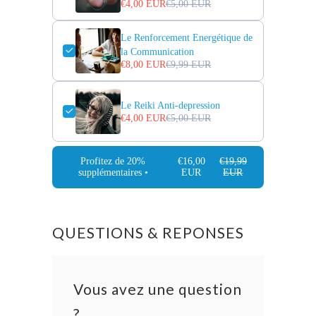
€4,00 EUR
€5,00 EUR
Le Renforcement Energétique de
la Communication
€8,00 EUR
€9,99 EUR
Le Reiki Anti-depression
€4,00 EUR
€5,00 EUR
Profitez de 20%
€16,00
€19,99
supplémentaires •
EUR
EUR
QUESTIONS & REPONSES
Vous avez une question
?