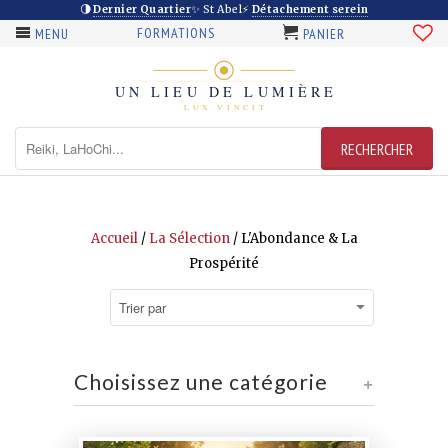
🌗
Dernier Quartier
✨ St Abel
⚡
Détachement serein
FORMATIONS
MENU
PANIER
Accueil
/
La Sélection
/
L'Abondance & La
Prospérité
Choisissez une catégorie
+