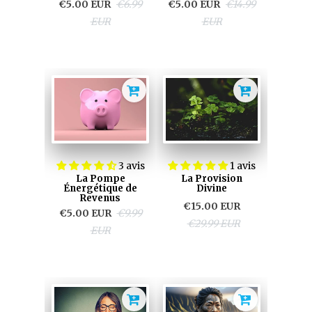
€5.00 EUR
€6.99
€5.00 EUR
€14.99
EUR
EUR
3 avis
1 avis
La Pompe
La Provision
Énergétique de
Divine
Revenus
€15.00 EUR
€5.00 EUR
€9.99
€29.99 EUR
EUR