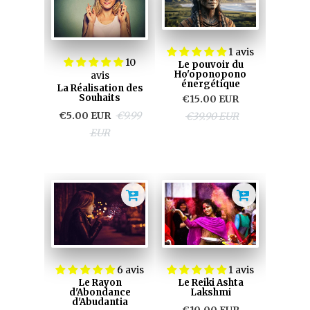
1 avis
10
Le pouvoir du
Ho'oponopono
avis
énergétique
La Réalisation des
Souhaits
€15.00 EUR
€5.00 EUR
€9.99
€39.90 EUR
EUR
6 avis
1 avis
Le Rayon
Le Reiki Ashta
d'Abondance
Lakshmi
d'Abudantia
€10.00 EUR