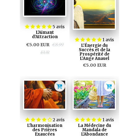
5 avis
L'Aimant
d'Attraction
1 avis
€5.00 EUR
€8.99
L'Énergie du
Succès et de la
EUR
Prospérité de
L’Ange Anauel
€5.00 EUR
2 avis
1 avis
L'harmonisation
La Médecine du
des Prières
Mandala de
Exaucées
L'Abondance