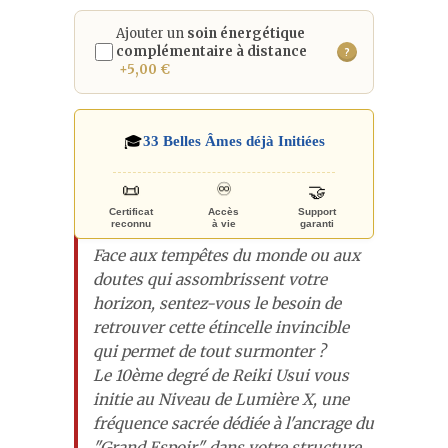
Ajouter un
soin énergétique
complémentaire à distance
?
+5,00 €
🎓
33
Belles Âmes déjà Initiées
♾️
🤝
📜
Certificat
Accès
Support
reconnu
à vie
garanti
Face aux tempêtes du monde ou aux
doutes qui assombrissent votre
horizon, sentez-vous le besoin de
retrouver cette étincelle invincible
qui permet de tout surmonter ?
Le 10ème degré de Reiki Usui vous
initie au Niveau de Lumière X, une
fréquence sacrée dédiée à l'ancrage du
"Grand Espoir" dans votre structure