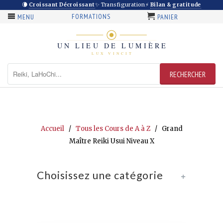
🌘
Croissant Décroissant
✨ Transfiguration
⚡
Bilan & gratitude
FORMATIONS
MENU
PANIER
Accueil
/
Tous les Cours de A à Z
/ Grand
Maître Reiki Usui Niveau X
Choisissez une catégorie
+