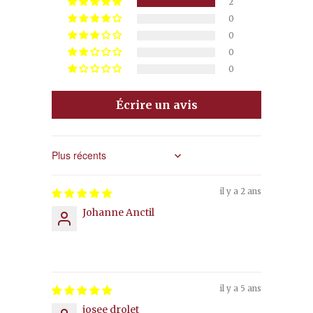
2
0
0
0
0
Écrire un avis
Sort by
il y a 2 ans
Johanne Anctil
⠀⠀⠀⠀
il y a 5 ans
josee drolet