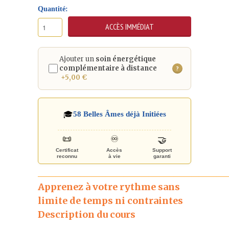
Quantité:
Ajouter un
soin énergétique
complémentaire à distance
?
+5,00 €
🎓
58
Belles Âmes déjà Initiées
♾️
📜
🤝
Certificat
Accès
Support
reconnu
à vie
garanti
_____________________________________________________
Apprenez à votre rythme sans
limite de temps ni contraintes
Description du cours