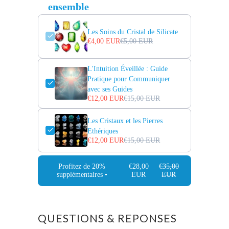
ensemble
Les Soins du Cristal de Silicate
€4,00 EUR
€5,00 EUR
L'Intuition Éveillée : Guide
Pratique pour Communiquer
avec ses Guides
€12,00 EUR
€15,00 EUR
Les Cristaux et les Pierres
Ethériques
€12,00 EUR
€15,00 EUR
Profitez de 20%
€28,00
€35,00
supplémentaires •
EUR
EUR
QUESTIONS & REPONSES