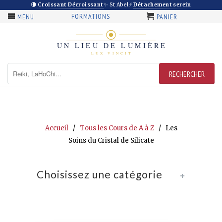
🌘
Croissant Décroissant
✨ St Abel
⚡
Détachement serein
FORMATIONS
MENU
PANIER
Accueil
/
Tous les Cours de A à Z
/ Les
Soins du Cristal de Silicate
Choisissez une catégorie
+