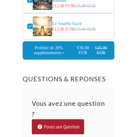
Kabbale
€12,00 EUR
€15,00 EUR
Le Souffle Sacré
€12,00 EUR
€15,00 EUR
Profitez de 20%
€36,00
€45,00
supplémentaires •
EUR
EUR
QUESTIONS & REPONSES
Vous avez une question
?
Posez une Question