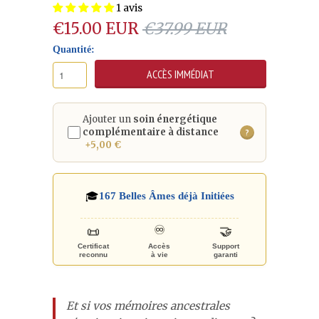
1 avis
€15.00 EUR
€37.99 EUR
Quantité:
Ajouter un
soin énergétique
complémentaire à distance
?
+5,00 €
🎓
167
Belles Âmes déjà Initiées
🤝
♾️
📜
Certificat
Accès
Support
reconnu
à vie
garanti
Et si vos mémoires ancestrales