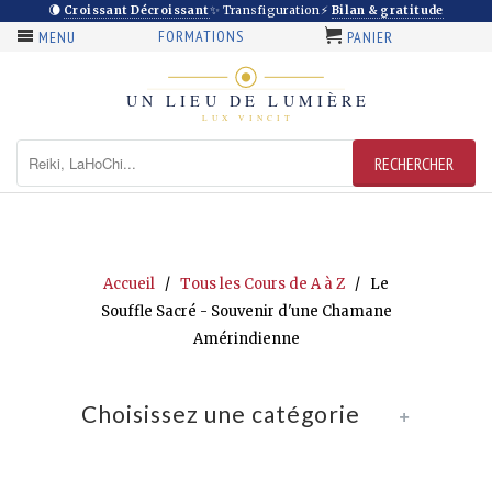
🌘
Croissant Décroissant
✨ Transfiguration
⚡
Bilan & gratitude
FORMATIONS
MENU
PANIER
Accueil
/
Tous les Cours de A à Z
/ Le
Souffle Sacré - Souvenir d'une Chamane
Amérindienne
Choisissez une catégorie
+