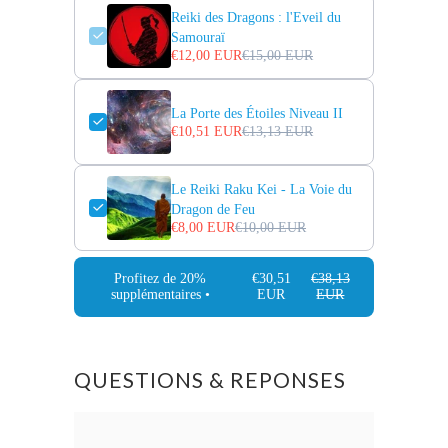
Reiki des Dragons : l'Eveil du
Samouraï
€12,00 EUR
€15,00 EUR
La Porte des Étoiles Niveau II
€10,51 EUR
€13,13 EUR
Le Reiki Raku Kei - La Voie du
Dragon de Feu
€8,00 EUR
€10,00 EUR
Profitez de 20%
€30,51
€38,13
supplémentaires •
EUR
EUR
QUESTIONS & REPONSES