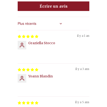
Écrire un avis
Sort by
il y a 1 an
Graziella Stocco
⠀⠀⠀⠀
il y a 3 ans
Yoann Blandin
il y a 5 ans