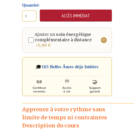
Quantité:
Ajouter un
soin énergétique
complémentaire à distance
?
+5,00 €
🎓
165
Belles Âmes déjà Initiées
♾️
🤝
📜
Certificat
Accès
Support
reconnu
à vie
garanti
_____________________________________________________
Apprenez à votre rythme sans
limite de temps ni contraintes
Description du cours