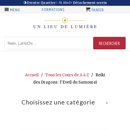
🌗
Dernier Quartier
✨ St Abel
⚡
Détachement serein
FORMATIONS
MENU
PANIER
Accueil
/
Tous les Cours de A à Z
/ Reiki
des Dragons : l'Eveil du Samouraï
Choisissez une catégorie
+