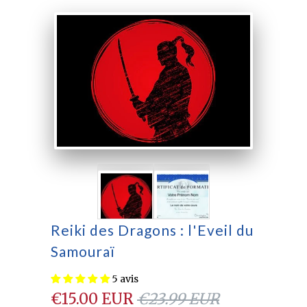
Reiki des Dragons : l'Eveil du
Samouraï
5 avis
€15.00 EUR
€23.99 EUR