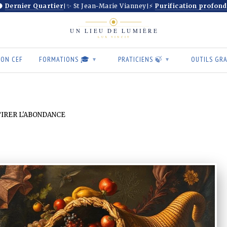
🌗
Dernier Quartier
✨ St Jean-Marie Vianney
⚡
Purification profon
|
|
ION CEF
FORMATIONS 🎓
PRATICIENS 🍃
OUTILS GR
▾
▾
IRER L'ABONDANCE