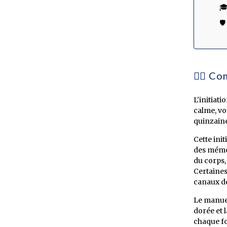
🎓
🛡
🧘‍♀️ C
L'initiat
calme, vo
quinzaine
Cette ini
des mémoi
du corps,
Certaines
canaux de
Le manuel
dorée et 
chaque fo