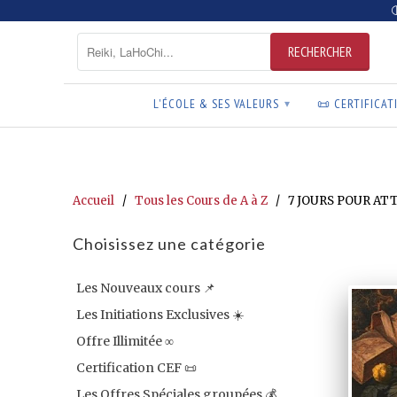
L'ÉCOLE & SES VALEURS
📜 CERTIFICAT
▾
Accueil
/
Tous les Cours de A à Z
/ 7 JOURS POUR ATT
Choisissez une catégorie
Les Nouveaux cours 📌
Les Initiations Exclusives ☀️
Offre Illimitée ∞
Certification CEF 📜
Les Offres Spéciales groupées 💰