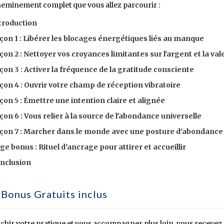
cheminement complet que vous allez parcourir :
troduction
çon 1 : Libérer les blocages énergétiques liés au manque
çon 2 : Nettoyer vos croyances limitantes sur l'argent et la val
çon 3 : Activer la fréquence de la gratitude consciente
çon 4 : Ouvrir votre champ de réception vibratoire
çon 5 : Émettre une intention claire et alignée
çon 6 : Vous relier à la source de l'abondance universelle
çon 7 : Marcher dans le monde avec une posture d'abondance
ge bonus : Rituel d'ancrage pour attirer et accueillir
nclusion
 Bonus Gratuits inclus
chir votre pratique et vous accompagner plus loin, vous recevez 