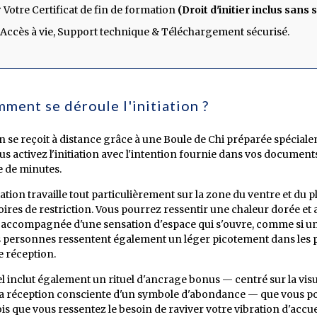
 Votre Certificat de fin de formation
(Droit d'initier inclus san
️ Accès à vie, Support technique & Téléchargement sécurisé.
omment se déroule l'initiation ?
ion se reçoit à distance grâce à une Boule de Chi préparée spécial
us activez l'initiation avec l'intention fournie dans vos document
 de minutes.
tiation travaille tout particulièrement sur la zone du ventre et d
res de restriction. Vous pourrez ressentir une chaleur dorée et 
 accompagnée d'une sensation d'espace qui s'ouvre, comme si un
 personnes ressentent également un léger picotement dans les 
 réception.
 inclut également un rituel d'ancrage bonus — centré sur la vis
la réception consciente d'un symbole d'abondance — que vous pour
is que vous ressentez le besoin de raviver votre vibration d'accue