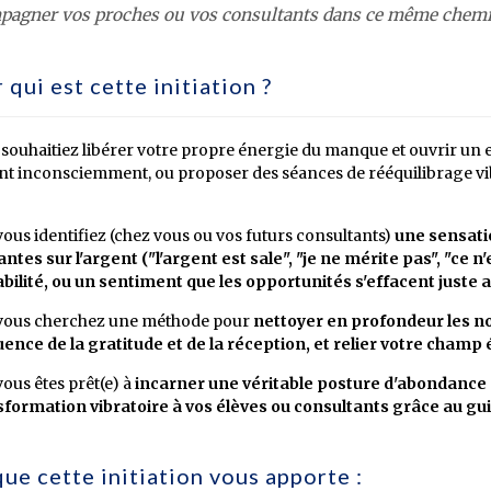
pagner vos proches ou vos consultants dans ce même chemi
 qui est cette initiation ?
souhaitiez libérer votre propre énergie du manque et ouvrir un 
nt inconsciemment, ou proposer des séances de rééquilibrage vibra
vous identifiez (chez vous ou vos futurs consultants)
une sensati
antes sur l'argent ("l'argent est sale", "je ne mérite pas", "ce n
abilité, ou un sentiment que les opportunités s'effacent just
vous cherchez une méthode pour
nettoyer en profondeur les nœ
ence de la gratitude et de la réception, et relier votre champ
vous êtes prêt(e) à
incarner une véritable posture d'abondance 
sformation vibratoire à vos élèves ou consultants grâce au gu
que cette initiation vous apporte :