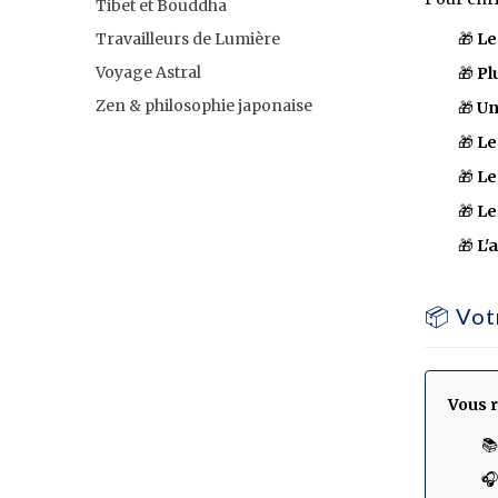
Tibet et Bouddha
Travailleurs de Lumière
🎁
Le
Voyage Astral
🎁
Pl
Zen & philosophie japonaise
🎁
Un
🎁
Le
🎁
Le
🎁
Le
🎁
L'
📦 Vot
Vous 

🎧