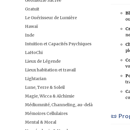
Géométrie Sacrée
Gratuit
Bl
Le Guérisseur de Lumière
ou
Hawaï
Cr
ne
Inde
Intuition et Capacités Psychiques
Ch
pl
LaHoChi
Co
Lieux de Légende
vo
Lieux habitation et travail
Po
Lightarian
tr
Lune, Terre & Soleil
Ca
Magie, Wicca & Alchimie
co
Médiumnité, Channeling, au-delà
Mémoires Cellulaires
📜 Pro
Mental & Moral