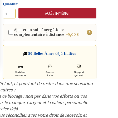
Quantité:
Ajouter un
soin énergétique
?
complémentaire à distance
+5,00 €
🎓
50
Belles Âmes déjà Initiées
📜
🤝
♾️
Certificat
Accès
Support
reconnu
à vie
garanti
'il faut, et pourtant de rester dans une sensation
autres ?
 ce blocage : non pas dans vos efforts ou vos
r le manque, l'argent et la valeur personnelle
elez déjà.
 réconcilier avec votre droit de recevoir, et