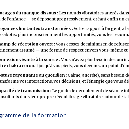
ocages du manque dissous :
Les nœuds vibratoires ancrés dans l
 de l'enfance — se déposent progressivement, créant enfin un esp
oyances limitantes transformées :
Votre rapport à l'argent, à l
 sabotez plus inconsciemment les opportunités, vous les reconnais
amp de réception ouvert :
Vous cessez de minimiser, de refuser, 
einement assumé — une forme de respect envers vous-même et en
nnexion vivante à la source :
Vous n'avez plus besoin de courir a
tre chakra coronal jusqu'à vos pieds, vous devenez un point d'é
sture rayonnante au quotidien :
Calme, ancré(e), sans besoin d
ansforme vos interactions, vos décisions, et l'énergie que vous 
pacité de transmission :
Le guide de déroulement de séance i
nsultants dans leur propre rééquilibrage vibratoire autour de l'ab
gramme de la formation