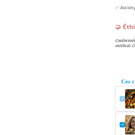
✅ Aucun p
🤝 Éth
Conforméme
médical. C
Ces c