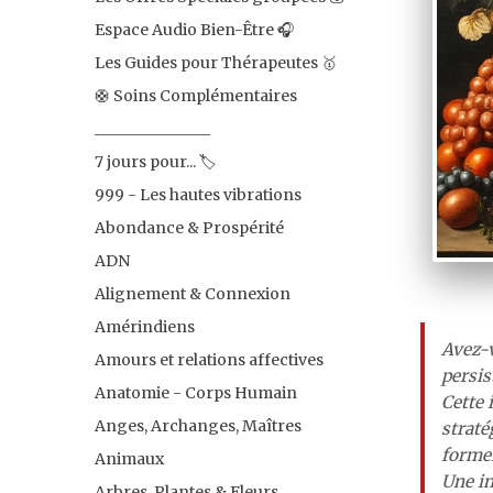
Espace Audio Bien-Être 🎧
Les Guides pour Thérapeutes 🥇
🛟 Soins Complémentaires
_______________
7 jours pour... 🏷
999 - Les hautes vibrations
Abondance & Prospérité
ADN
Alignement & Connexion
Amérindiens
Avez-v
Amours et relations affectives
persis
Anatomie - Corps Humain
Cette 
Anges, Archanges, Maîtres
straté
formen
Animaux
Une in
Arbres, Plantes & Fleurs