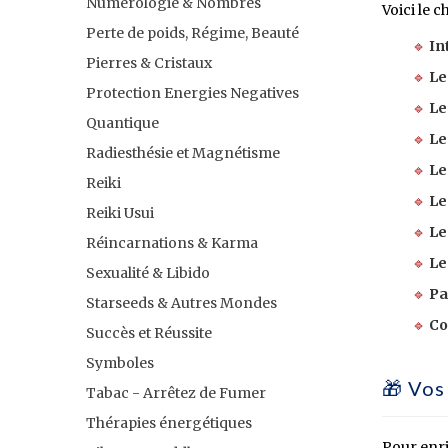
Numérologie & Nombres
Voici le 
Perte de poids, Régime, Beauté
🔹
In
Pierres & Cristaux
🔹
Le
Protection Energies Negatives
🔹
Le
Quantique
🔹
Le
Radiesthésie et Magnétisme
🔹
Le
Reiki
🔹
Le
Reiki Usui
🔹
Le
Réincarnations & Karma
🔹
Le
Sexualité & Libido
🔹
Pa
Starseeds & Autres Mondes
🔹
Co
Succès et Réussite
Symboles
🎁 Vos
Tabac - Arrêtez de Fumer
Thérapies énergétiques
Pour enri