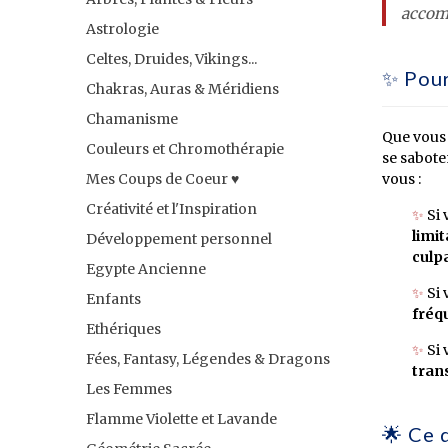
accom
Astrologie
Celtes, Druides, Vikings...
✨ Pour
Chakras, Auras & Méridiens
Chamanisme
Que vous 
Couleurs et Chromothérapie
se sabote
Mes Coups de Coeur ♥️
vous :
Créativité et l'Inspiration
✨
Si 
limit
Développement personnel
culp
Egypte Ancienne
✨
Si 
Enfants
fréqu
Ethériques
✨
Si 
Fées, Fantasy, Légendes & Dragons
tran
Les Femmes
Flamme Violette et Lavande
🌟 Ce 