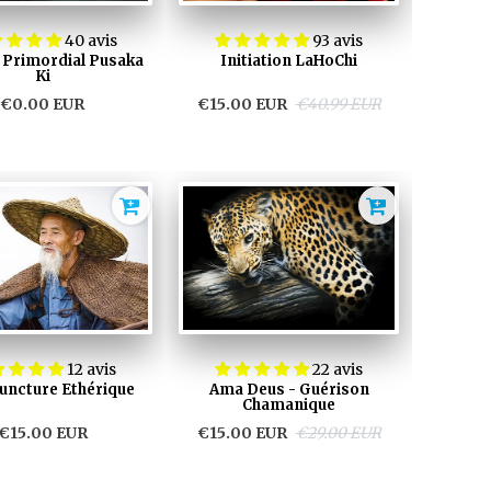
40 avis
93 avis
i Primordial Pusaka
Initiation LaHoChi
Ki
€0.00 EUR
€15.00 EUR
€40.99 EUR
12 avis
22 avis
uncture Ethérique
Ama Deus - Guérison
Chamanique
€15.00 EUR
€15.00 EUR
€29.00 EUR