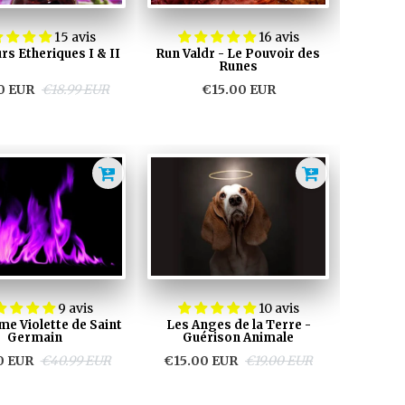
15 avis
16 avis
rs Etheriques I & II
Run Valdr - Le Pouvoir des
Runes
0 EUR
€18.99 EUR
€15.00 EUR
9 avis
10 avis
e Violette de Saint
Les Anges de la Terre -
Germain
Guérison Animale
0 EUR
€40.99 EUR
€15.00 EUR
€19.00 EUR