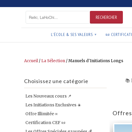
L'ÉCOLE & SES VALEURS
📜 CERTIFICAT
▾
Accueil
/
La Sélection
/
Manuels d'Initiations Longs
Choisissez une catégorie
📚
Les Nouveaux cours 📌
Les Initiations Exclusives ☀️
Offres
Offre Illimitée ∞
Certification CEF 📜
Les Offres Spéciales groupées 💰