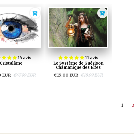
16 avis
11 avis
Cristalâme
Le Système de Guérison
Chamanique des Elfes
0 EUR
€47.99 EUR
€15.00 EUR
€18.99 EUR
1