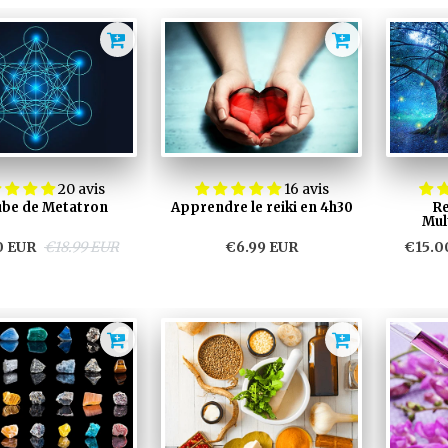
20 avis
16 avis
ube de Metatron
Apprendre le reiki en 4h30
Re
Mul
0 EUR
€18.99 EUR
€6.99 EUR
€15.0