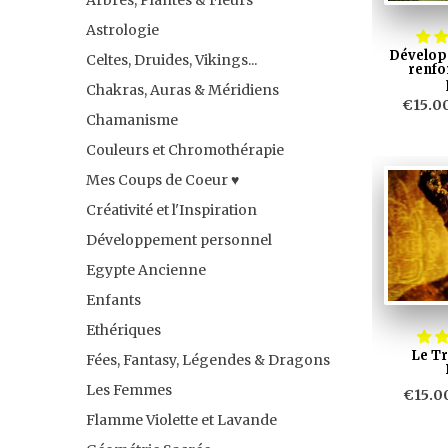
Astrologie
Développ
Celtes, Druides, Vikings...
renfo
Chakras, Auras & Méridiens
€15.0
Chamanisme
Couleurs et Chromothérapie
Mes Coups de Coeur ♥️
Créativité et l'Inspiration
Développement personnel
Egypte Ancienne
Enfants
Ethériques
Le Tr
Fées, Fantasy, Légendes & Dragons
Les Femmes
€15.0
Flamme Violette et Lavande