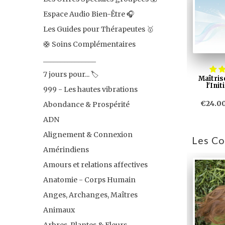
Espace Audio Bien-Être 🎧
Les Guides pour Thérapeutes 🥇
🛟 Soins Complémentaires
_______________
7 jours pour... 🏷
Maîtris
l'Init
999 - Les hautes vibrations
€24.0
Abondance & Prospérité
ADN
Alignement & Connexion
Les Co
Amérindiens
Amours et relations affectives
Anatomie - Corps Humain
Anges, Archanges, Maîtres
Animaux
Arbres, Plantes & Fleurs