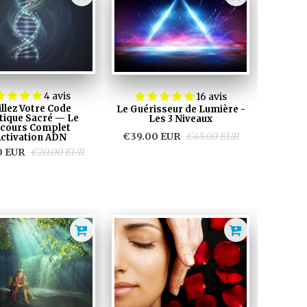
4 avis
16 avis
illez Votre Code
Le Guérisseur de Lumière -
tique Sacré — Le
Les 3 Niveaux
cours Complet
€39.00 EUR
€45.00 EUR
Activation ADN
0 EUR
€20.00 EUR