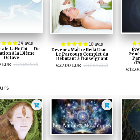
39 avis
10 avis
ez le LaHoChi — De
Éve
Devenez Maître Reiki Usui —
iation à la 13ième
Géné
Le Parcours Complet du
Octave
Par
Débutant à l'Enseignant
d'
0 EUR
€30.00 EUR
€27.00 EUR
€45.00 EUR
€12.0
urs