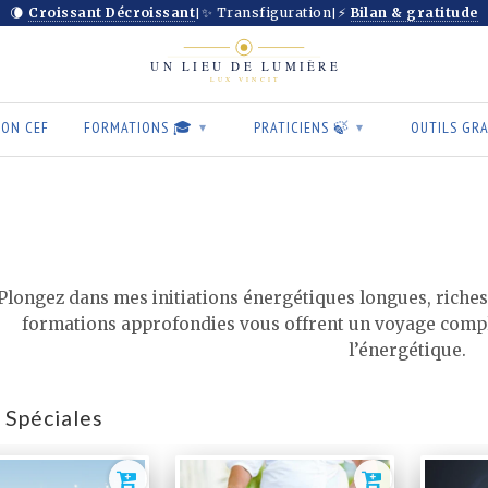
🌘
Croissant Décroissant
✨ Transfiguration
⚡
Bilan & gratitude
|
|
ION CEF
FORMATIONS 🎓
PRATICIENS 🍃
OUTILS GR
▾
▾
 Plongez dans mes initiations énergétiques longues, riches
formations approfondies vous offrent un voyage complet
l’énergétique.
 Spéciales