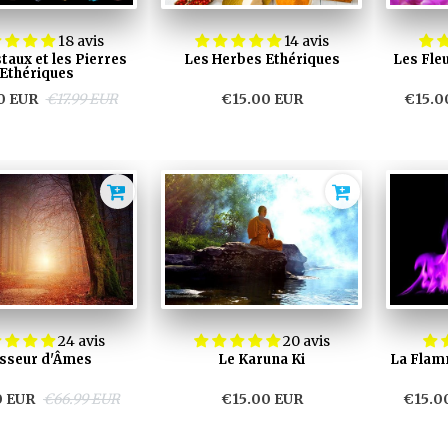
18 avis
14 avis
taux et les Pierres
Les Herbes Ethériques
Les Fleu
Ethériques
0 EUR
€17.99 EUR
€15.00 EUR
€15.0
24 avis
20 avis
sseur d'Âmes
Le Karuna Ki
La Flamm
0 EUR
€66.99 EUR
€15.00 EUR
€15.0