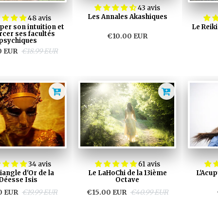
43 avis
Les Annales Akashiques
48 avis
er son intuition et
Le Reik
rcer ses facultés
€10.00 EUR
psychiques
0 EUR
€18.99 EUR
34 avis
61 avis
iangle d'Or de la
Le LaHoChi de la 13ième
L'Acup
Déesse Isis
Octave
0 EUR
€19.99 EUR
€15.00 EUR
€40.99 EUR