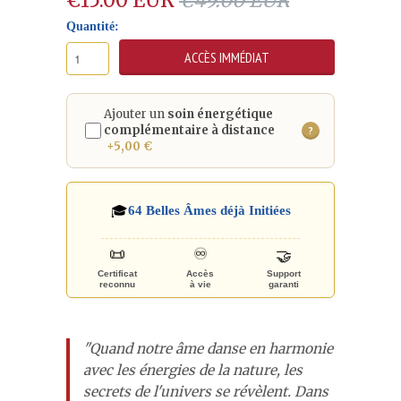
Quantité:
Ajouter un
soin énergétique
complémentaire à distance
?
+5,00 €
🎓
64
Belles Âmes déjà Initiées
♾️
📜
🤝
Certificat
Accès
Support
reconnu
à vie
garanti
"Quand notre âme danse en harmonie
avec les énergies de la nature, les
secrets de l'univers se révèlent. Dans