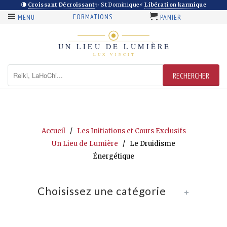
🌘
Croissant Décroissant
✨ St Dominique
⚡
Libération karmique
FORMATIONS
MENU
PANIER
Accueil
/
Les Initiations et Cours Exclusifs
Un Lieu de Lumière
/ Le Druidisme
Énergétique
Choisissez une catégorie
+